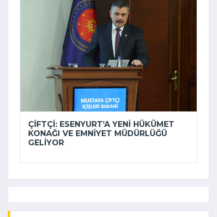
ÇIFTÇI: ESENYURT’A YENI HÜKÜMET
KONAĞI VE EMNIYET MÜDÜRLÜĞÜ
GELIYOR