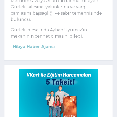
Merhum savcıya Allah’tan rahmet dileyen
Gürlek, ailesine, yakınlarına ve yargı
camiasına başsağlığı ve sabır temennisinde
bulundu.
Gürlek, mesajında Ayhan Uyumaz’ın
mekanının cennet olmasını diledi.
Hibya Haber Ajansı